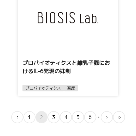
プロバイオティクスと離乳子豚にお
けるIL-6発現の抑制
プロバイオティクス
畜産
…
‹
1
2
3
4
5
6
›
»