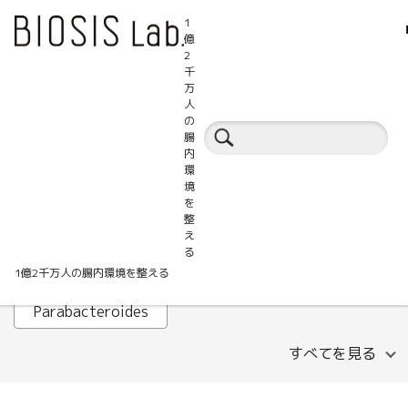
1
億
2
千
万
人
腸活百科事典
の
腸
内
環
ALT
AST
B細胞
境
を
Faecalibacterium prausnitzii
GABA
整
え
HOMA-IR
IHTC
IL-1β
Lachnospira
る
1億2千万人の腸内環境を整える
LDLコレステロール
MASLD
Parabacteroides
すべてを見る