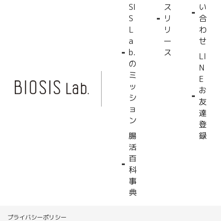
SI
ス
い
S
リ
合
L
リ
わ
a
ー
せ
b.
ス
LI
の
N
ミ
E
ッ
お
シ
友
ョ
達
ン
登
腸
録
活
百
科
事
典
プライバシーポリシー