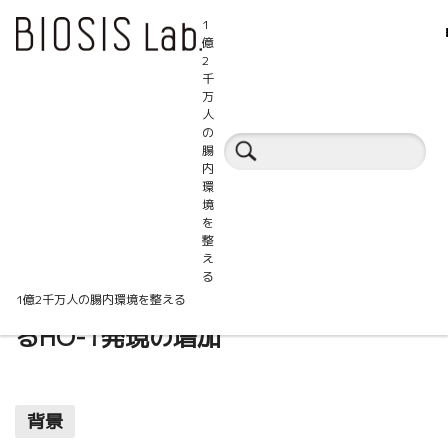
1
億
2
千
万
人
百科事典
の
腸
内
環
プロバイオティクス
畜産
境
を
整
え
る
プロバイオティクスと離乳子豚におけ
1億2千万人の腸内環境を整える
るHO-1発現の増加
背景