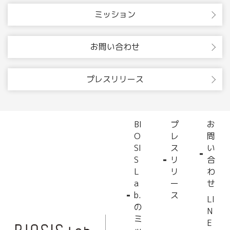
ミッション
お問い合わせ
プレスリリース
BI
プ
お
O
レ
問
SI
ス
い
S
リ
合
L
リ
わ
a
ー
せ
b.
ス
LI
の
N
ミ
E