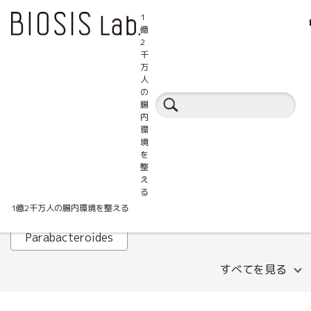
1
億
2
千
万
人
腸活百科事典
の
腸
内
環
ALT
AST
B細胞
境
を
Faecalibacterium prausnitzii
GABA
整
え
HOMA-IR
IHTC
IL-1β
Lachnospira
る
1億2千万人の腸内環境を整える
LDLコレステロール
MASLD
Parabacteroides
すべてを見る