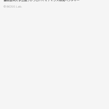
藤田医科大学公認プレプロバイオティクス啓発ベンチャー
© BIOSIS Lab.