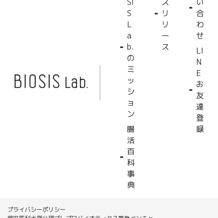
SI
ス
い
S
リ
合
L
リ
わ
a
ー
せ
b.
ス
LI
の
N
ミ
E
ッ
お
シ
友
ョ
達
ン
登
腸
録
活
百
科
事
典
プライバシーポリシー