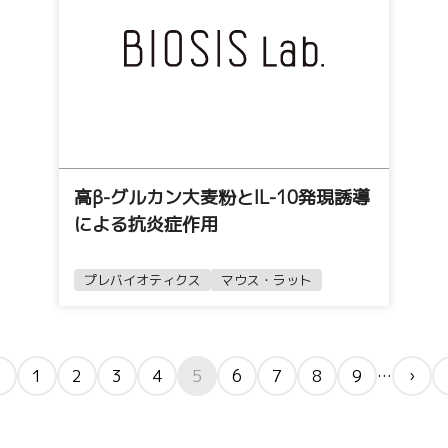
高β-グルカン大麦粉とIL-10発現誘導
による抗炎症作用
プレバイオティクス
マウス・ラット
…
1
2
3
4
5
6
7
8
9
›