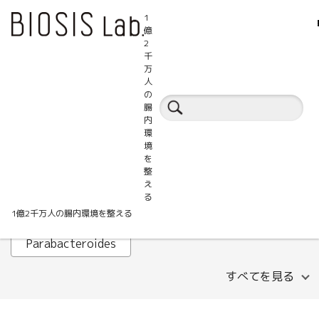
1
億
2
千
万
人
腸活百科事典
の
腸
内
環
ALT
AST
B細胞
境
を
Faecalibacterium prausnitzii
GABA
整
え
HOMA-IR
IHTC
IL-1β
Lachnospira
る
1億2千万人の腸内環境を整える
LDLコレステロール
MASLD
Parabacteroides
すべてを見る