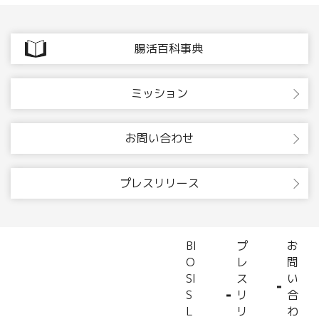
腸活百科事典
ミッション
お問い合わせ
プレスリリース
BI
プ
お
O
レ
問
SI
ス
い
S
リ
合
L
リ
わ