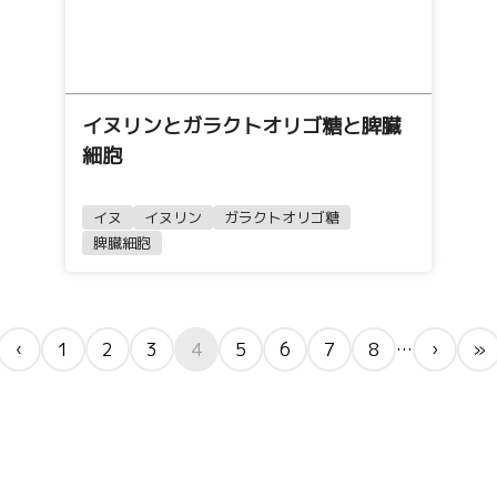
イヌリンとガラクトオリゴ糖と脾臓
細胞
イヌ
イヌリン
ガラクトオリゴ糖
脾臓細胞
…
‹
1
2
3
4
5
6
7
8
›
»