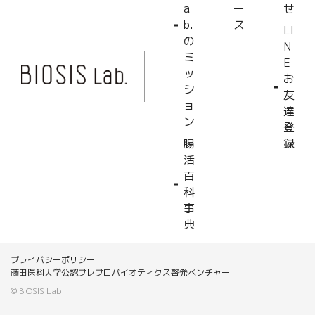
a
ー
せ
b.
ス
LI
の
N
ミ
E
ッ
お
シ
友
ョ
達
ン
登
腸
録
活
百
科
事
典
プライバシーポリシー
藤田医科大学公認プレプロバイオティクス啓発ベンチャー
© BIOSIS Lab.