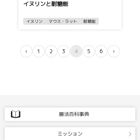
イヌリンと耐糖能
イヌリン
マウス・ラット
耐糖能
‹
1
2
3
4
5
6
›
腸活百科事典
ミッション