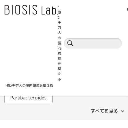
1
億
2
千
万
人
腸活百科事典
の
腸
内
環
ALT
AST
B細胞
境
を
Faecalibacterium prausnitzii
GABA
整
え
HOMA-IR
IHTC
IL-1β
Lachnospira
る
1億2千万人の腸内環境を整える
LDLコレステロール
MASLD
Parabacteroides
すべてを見る