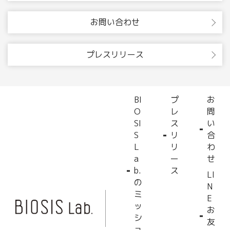
お問い合わせ
プレスリリース
BI
プ
お
O
レ
問
SI
ス
い
S
リ
合
L
リ
わ
a
ー
せ
b.
ス
LI
の
N
ミ
E
ッ
お
シ
友
ョ