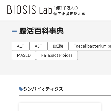
1億2千万人の
腸内環境を整える
腸活百科事典
ALT
AST
B細胞
Faecalibacterium pr
MASLD
Parabacteroides
シンバイオティクス