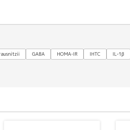
ausnitzii
GABA
HOMA-IR
IHTC
IL-1β