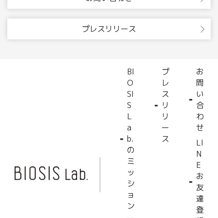
プレスリリース
BI
プ
お
O
レ
問
SI
ス
い
S
リ
合
L
リ
わ
a
ー
せ
b.
ス
LI
の
N
ミ
E
ッ
お
シ
友
ョ
達
ン
登