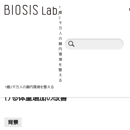
1
億
2
千
万
人
百科事典
の
腸
内
環
シンバイオティクス
畜産
境
を
整
え
る
シンバイオティクスとブロイラーにお
1億2千万人の腸内環境を整える
ける体重増加の改善
背景