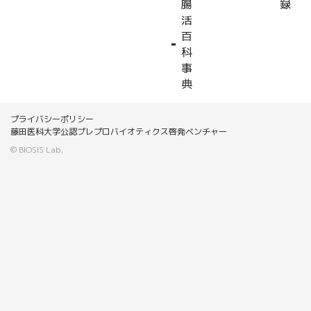
腸
録
活
百
科
事
典
プライバシーポリシー
藤田医科大学公認プレプロバイオティクス啓発ベンチャー
© BIOSIS Lab.