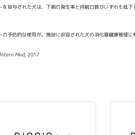
トを投与された犬は、下痢の発生率と持続日数がいずれも低下
トの予防的な使用が、施設に収容された犬の消化器健康管理に
 Intern Med
, 2017