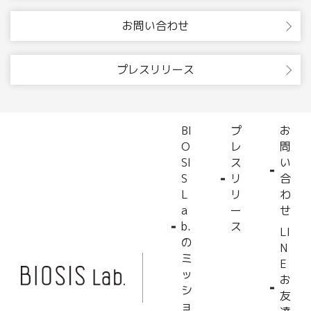
お問い合わせ
プレスリリース
BI
プ
お
O
レ
問
SI
ス
い
S
リ
合
L
リ
わ
a
ー
せ
b.
ス
LI
の
N
ミ
E
ッ
お
シ
友
ョ