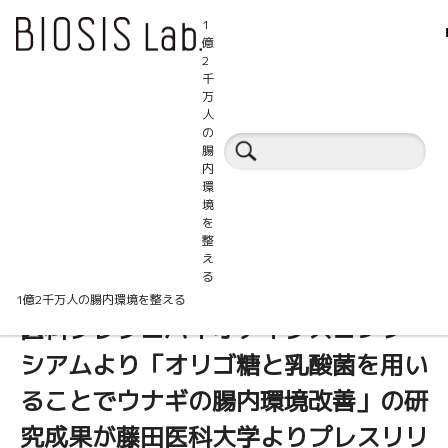
1
億
2
千
万
人
プレスリリース
の
腸
内
プレスリリース
環
境
を
整
え
る
藤田医科大学消化器内科にて進行中の
1億2千万人の腸内環境を整える
医科プレプロバイオティクスコンソー
シアムより「オリゴ糖と乳酸菌を用い
ることでウナギの腸内環境改善」の研
究成果が藤田医科大学よりプレスリリ