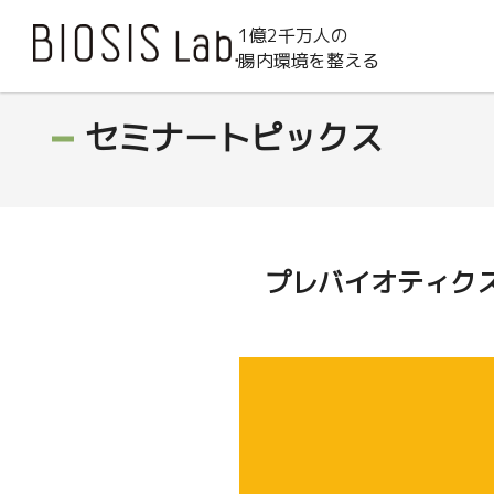
1億2千万人の
腸内環境を整える
セミナートピックス
プレバイオティク
動
画
プ
レ
ー