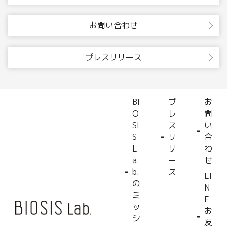
お問い合わせ
プレスリリース
BI
プ
お
O
レ
問
SI
ス
い
S
リ
合
L
リ
わ
a
ー
せ
b.
ス
LI
の
N
ミ
E
ッ
お
シ
友