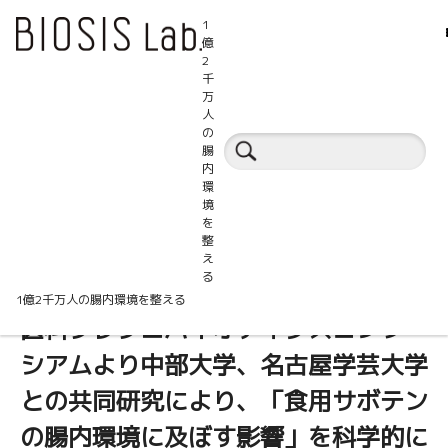
1
億
2
千
万
人
プレスリリース
の
腸
内
プレスリリース
環
境
を
整
え
る
藤田医科大学消化器内科にて進行中の
1億2千万人の腸内環境を整える
医科プレプロバイオティクスコンソー
シアムより中部大学、名古屋学芸大学
との共同研究により、「食用サボテン
の腸内環境に及ぼす影響」を科学的に