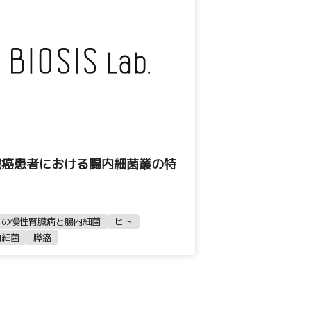
臓癌患者における腸内細菌叢の特
ヌの慢性腎臓病と腸内細菌
ヒト
内細菌
膵癌