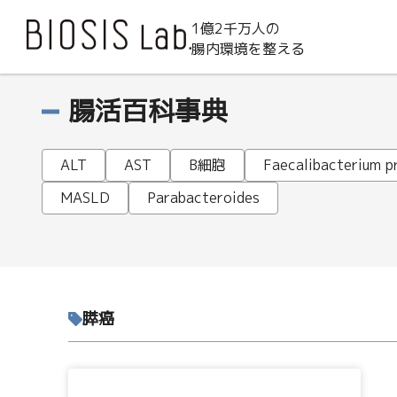
1億2千万人の
腸内環境を整える
腸活百科事典
ALT
AST
B細胞
Faecalibacterium pr
MASLD
Parabacteroides
膵癌