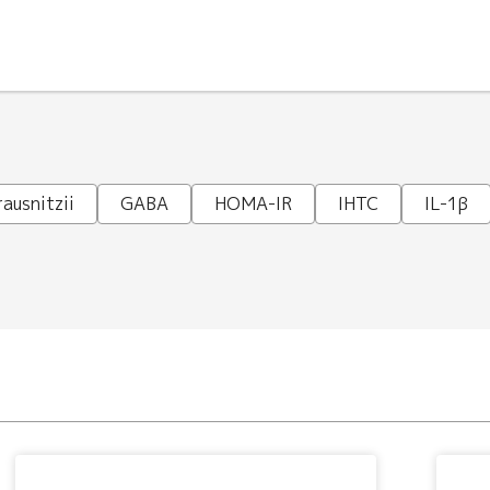
ausnitzii
GABA
HOMA-IR
IHTC
IL-1β