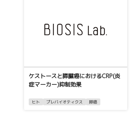
ケストースと膵臓癌におけるCRP(炎
症マーカー)抑制効果
ヒト
プレバイオティクス
膵癌