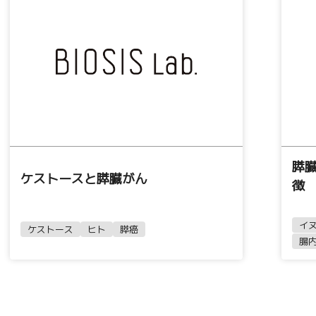
膵
ケストースと膵臓がん
徴
イ
ケストース
ヒト
膵癌
腸