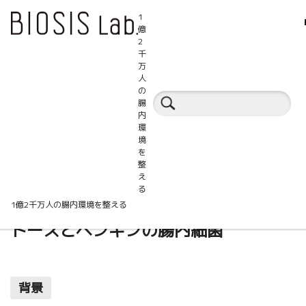
1
億
2
千
万
人
百科事典
の
腸
内
環
パラシンバイオティクス
境
を
整
え
る
加熱殺菌L. plantarum FM8およびケス
1億2千万人の腸内環境を整える
トースとペンギンの腸内細菌
背景