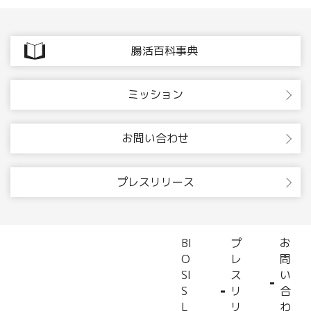
腸活百科事典
ミッション
お問い合わせ
プレスリリース
BI
プ
お
O
レ
問
SI
ス
い
S
リ
合
L
リ
わ