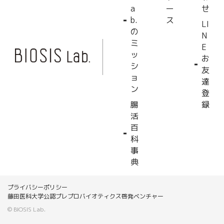
a
ー
せ
b.
ス
LI
の
N
ミ
E
ッ
お
シ
友
ョ
達
ン
登
腸
録
活
百
科
事
典
プライバシーポリシー
藤田医科大学公認プレプロバイオティクス啓発ベンチャー
© BIOSIS Lab.