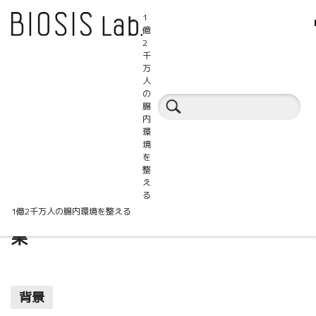
1
億
2
千
万
人
百科事典
の
腸
内
環
プレバイオティクス
培養試験
腸内細菌
境
を
整
え
る
アガロオリゴ糖の有害菌の増殖抑制効
1億2千万人の腸内環境を整える
果
背景