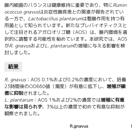
腸内細菌のバランスは健康維持に重要であり、特に
Rumin
ococcus gnavus
は炎症性腸疾患との関連が報告されてい
る一方で、
Lactobacillus plantarum
は整腸作用を持つ有
用菌として知られています。新たなプレバイオティクスと
して注目されるアガロオリゴ糖（AOS）は、腸内環境を選
択的に調整する可能性を秘めています。本研究では、AOS
が
R. gnavus
および
L. plantarum
の増殖に与える影響を検
討しました。
結果
R. gnavus
：AOS 0.1%および0.2%の濃度において、培養
23時間後のOD660値（濁度）が有意に低下し、
増殖が顕
著に抑制
されました。
L. plantarum
：AOS 1%および2%の濃度では
増殖に有意
な影響は見られず
、3%以上の濃度で初めて有意な抑制が
観察されました。