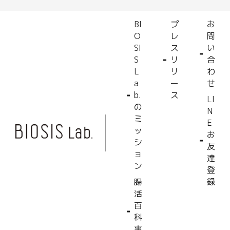
BI
プ
お
O
レ
問
SI
ス
い
S
リ
合
L
リ
わ
a
ー
せ
b.
ス
LI
の
N
ミ
E
ッ
お
シ
友
ョ
達
ン
登
腸
録
活
百
科
事