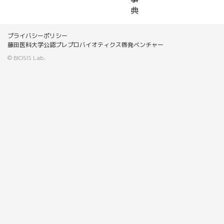
典
プライバシーポリシー
藤田医科大学公認プレプロバイオティクス啓発ベンチャー
© BIOSIS Lab.