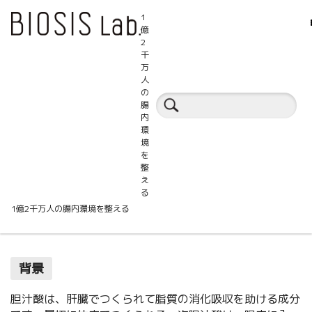
1
億
2
千
万
人
百科事典
の
腸
内
環
くるみ
ヒト
胆汁酸
境
を
整
え
る
くるみと二次胆汁酸
1億2千万人の腸内環境を整える
背景
胆汁酸は、肝臓でつくられて脂質の消化吸収を助ける成分