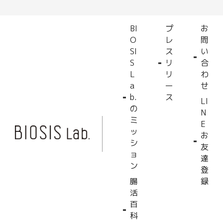
BI
プ
お
O
レ
問
SI
ス
い
S
リ
合
L
リ
わ
a
ー
せ
b.
ス
LI
の
N
ミ
E
ッ
お
シ
友
ョ
達
ン
登
腸
録
活
百
科