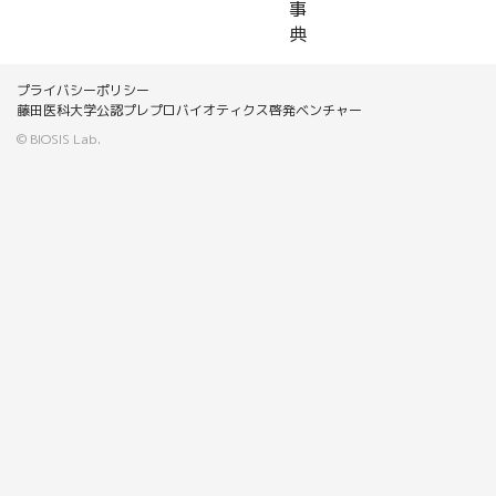
事
典
プライバシーポリシー
藤田医科大学公認プレプロバイオティクス啓発ベンチャー
© BIOSIS Lab.