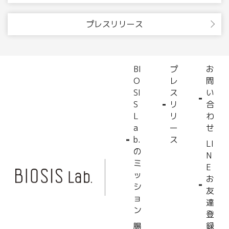
プレスリリース
BI
プ
お
O
レ
問
SI
ス
い
S
リ
合
L
リ
わ
a
ー
せ
b.
ス
LI
の
N
ミ
E
ッ
お
シ
友
ョ
達
ン
登
腸
録