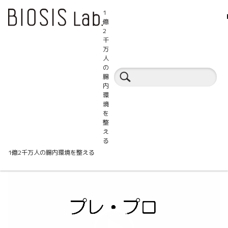
1
億
2
千
万
人
セミナートピックス
の
腸
内
環
境
を
整
イヌリンとバルーン化
え
る
1億2千万人の腸内環境を整える
動
画
プ
レ
ー