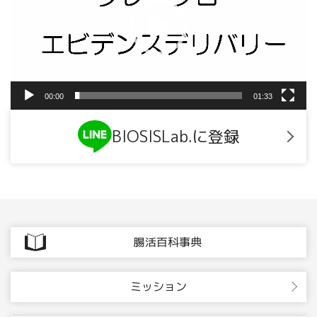
ー
ヤ
ー
00:00
01:33
BIOSISLab.に登録
腸活百科事典
ミッション