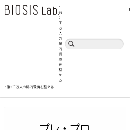
1
億
2
千
万
人
セミナートピックス
の
腸
内
環
境
を
整
加熱殺菌L. plantarum FM8およびケスト
え
る
ースとペンギンの腸内毒素遺伝子
1億2千万人の腸内環境を整える
動
画
プ
レ