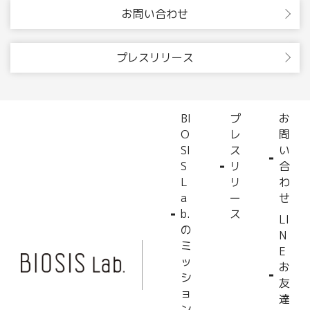
お問い合わせ
プレスリリース
BI
プ
お
O
レ
問
SI
ス
い
S
リ
合
L
リ
わ
a
ー
せ
b.
ス
LI
の
N
ミ
E
ッ
お
シ
友
ョ
達
ン