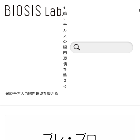
1
億
2
千
万
人
セミナートピックス
の
腸
内
環
境
を
整
加熱殺菌L. plantarum FM8およびケスト
え
る
ースとペンギンの腸内細菌
1億2千万人の腸内環境を整える
動
画
プ
レ