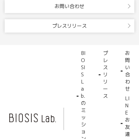
お問い合わせ
プレスリリース
BI
プ
お
O
レ
問
SI
ス
い
S
リ
合
L
リ
わ
a
ー
せ
b.
ス
LI
の
N
ミ
E
ッ
お
シ
友
ョ
達
ン