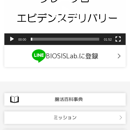
ー
ヤ
ー
00:00
01:52
BIOSISLab.に登録
腸活百科事典
ミッション