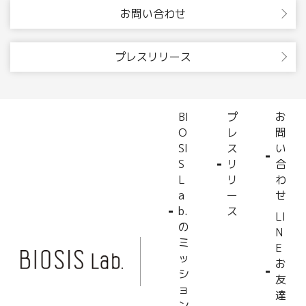
お問い合わせ
プレスリリース
BI
プ
お
O
レ
問
SI
ス
い
S
リ
合
L
リ
わ
a
ー
せ
b.
ス
LI
の
N
ミ
E
ッ
お
シ
友
ョ
達
ン