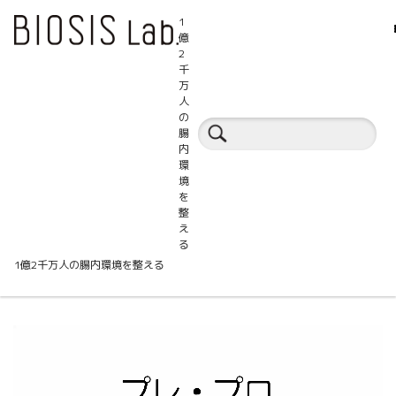
1
億
2
千
万
人
セミナートピックス
の
腸
内
環
境
を
整
ケストースと膵臓癌における炎症マーカ
え
る
ー抑制効果
1億2千万人の腸内環境を整える
動
画
プ
レ