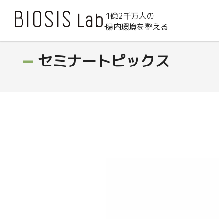
1億2千万人の
腸内環境を整える
セミナートピックス
動
画
プ
レ
ー