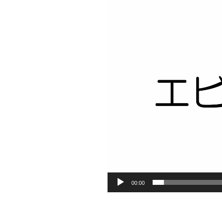
ヤ
ー
00:00