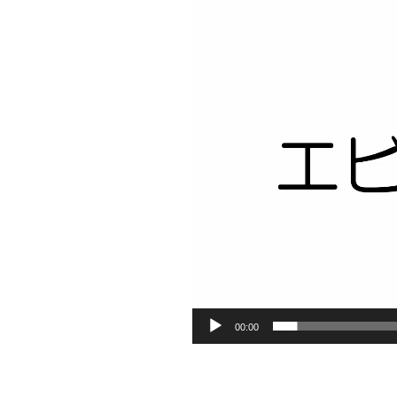
ヤ
ー
00:00