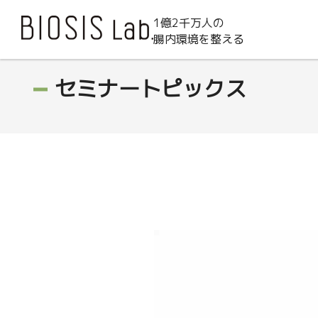
1億2千万人の
腸内環境を整える
セミナートピックス
動
画
プ
レ
ー