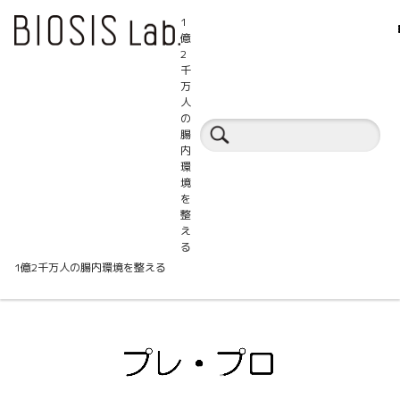
1
億
2
千
万
人
セミナートピックス
の
腸
内
環
境
を
整
ケストースと乳タンパク質閾値量
え
る
1億2千万人の腸内環境を整える
動
画
プ
レ
ー