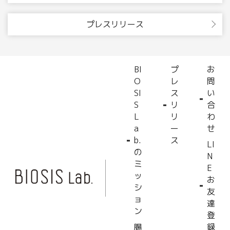
プレスリリース
BI
プ
お
O
レ
問
SI
ス
い
S
リ
合
L
リ
わ
a
ー
せ
b.
ス
LI
の
N
ミ
E
ッ
お
シ
友
ョ
達
ン
登
腸
録