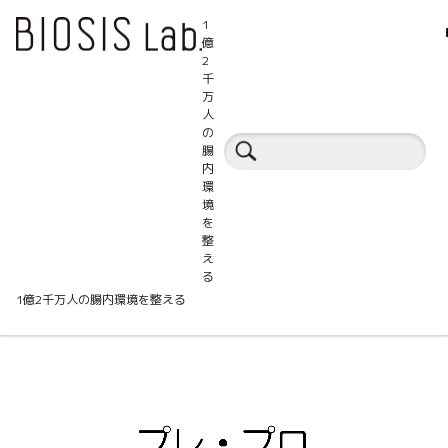
1
億
2
千
万
人
セミナートピックス
の
腸
内
環
境
を
整
ケストース＋イヌリンの併用摂取とMuri
え
る
baculaceae属UBA7173
1億2千万人の腸内環境を整える
動
画
プ
レ