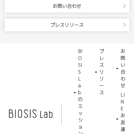
お問い合わせ
プレスリリース
BI
プ
お
O
レ
問
SI
ス
い
S
リ
合
L
リ
わ
a
ー
せ
b.
ス
LI
の
N
ミ
E
ッ
お
シ
友
ョ
達
ン