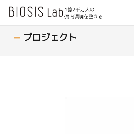
1億2千万人の
腸内環境を整える
プロジェクト
動
画
プ
レ
ー