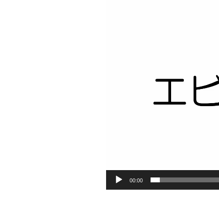
ヤ
ー
00:00