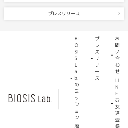
プレスリリース
BI
プ
お
O
レ
問
SI
ス
い
S
リ
合
L
リ
わ
a
ー
せ
b.
ス
LI
の
N
ミ
E
ッ
お
シ
友
ョ
達
ン
登
腸
録