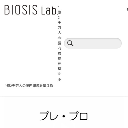
1
億
2
千
万
人
プロジェクト
の
腸
内
環
境
を
整
JCW BIOSIS Lab._GCI_HAGUMI_No.1
え
る
1億2千万人の腸内環境を整える
動
画
プ
レ
ー