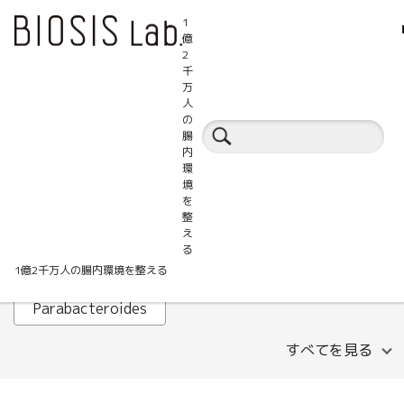
1
億
2
千
万
人
腸活百科事典
の
腸
内
環
ALT
AST
B細胞
境
を
Faecalibacterium prausnitzii
GABA
整
え
HOMA-IR
IHTC
IL-1β
Lachnospira
る
1億2千万人の腸内環境を整える
LDLコレステロール
MASLD
Parabacteroides
すべてを見る