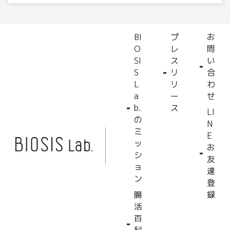
BI
プ
お
O
レ
問
SI
ス
い
S
リ
合
L
リ
わ
a
ー
せ
b.
ス
LI
の
N
ミ
E
ッ
お
シ
友
ョ
達
ン
登
腸
録
活
百