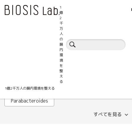
1
億
2
千
万
人
腸活百科事典
の
腸
内
環
ALT
AST
B細胞
境
を
Faecalibacterium prausnitzii
GABA
整
え
HOMA-IR
IHTC
IL-1β
Lachnospira
る
1億2千万人の腸内環境を整える
LDLコレステロール
MASLD
Parabacteroides
すべてを見る