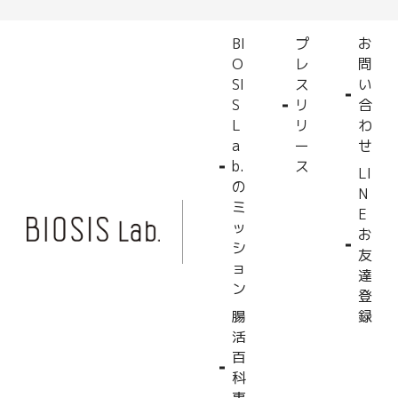
BI
プ
お
O
レ
問
SI
ス
い
S
リ
合
L
リ
わ
a
ー
せ
b.
ス
LI
の
N
ミ
E
ッ
お
シ
友
ョ
達
ン
登
腸
録
活
百
科