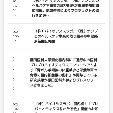
（株）バイオシスラボ、（株）ナンブとの
20
ヘルスケア事業の取り組みが東海愛知新聞
25.
06.
に掲載。地域連携によるプロジェクトの進
25
行を加速へ
（株）バイオシススラボ、（株）ナンブ
202
とのヘルスケア事業の取り組みが中部経
5.06.
16
済新聞に掲載
2
藤田医科大学消化器内科にて進行中の医科
0
プレプロバイオティクスコンソーシアムよ
2
り「胃がん手術後の体重減少と栄養障害の
5.
0
背景に腸内細菌叢の乱れ」が関与している
6.
研究成果が藤田医科大学よりプレスリリー
1
スされました。
6
（株）バイオシスラボ 国内初！「プレ
202
バイオティクスをかたる会」開催のお知
5.02.