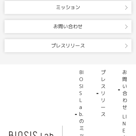
ミッション
お問い合わせ
プレスリリース
BI
プ
お
O
レ
問
SI
ス
い
S
リ
合
L
リ
わ
a
ー
せ
b.
ス
LI
の
N
ミ
E
ッ