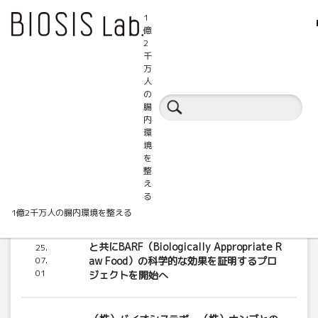
1
億
2
千
万
人
の
BIOSIS.Labからのお知らせ
腸
内
環
境
を
整
え
る
1億2千万人の腸内環境を整える
（株）バイオシスラボ、（株）ハグオール
20
と共にBARF（Biologically Appropriate R
25.
07.
aw Food）の科学的な効果を証明するプロ
01
ジェクトを開始へ