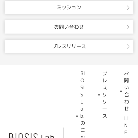
ミッション
お問い合わせ
プレスリリース
BI
プ
お
O
レ
問
SI
ス
い
S
リ
合
L
リ
わ
a
ー
せ
b.
ス
LI
の
N
ミ
E
ッ