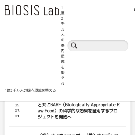
1
億
2
千
万
人
の
BIOSIS.Labからのお知らせ
腸
内
環
境
を
整
え
る
1億2千万人の腸内環境を整える
（株）バイオシスラボ、（株）ハグオール
20
と共にBARF（Biologically Appropriate R
25.
07.
aw Food）の科学的な効果を証明するプロ
01
ジェクトを開始へ