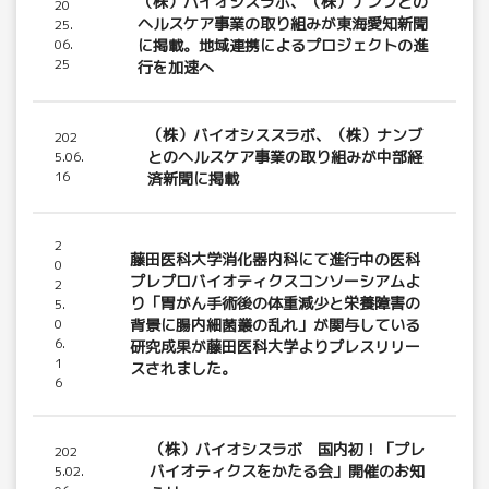
（株）バイオシスラボ、（株）ナンブとの
20
ヘルスケア事業の取り組みが東海愛知新聞
25.
06.
に掲載。地域連携によるプロジェクトの進
25
行を加速へ
（株）バイオシススラボ、（株）ナンブ
202
とのヘルスケア事業の取り組みが中部経
5.06.
16
済新聞に掲載
2
藤田医科大学消化器内科にて進行中の医科
0
プレプロバイオティクスコンソーシアムよ
2
り「胃がん手術後の体重減少と栄養障害の
5.
0
背景に腸内細菌叢の乱れ」が関与している
6.
研究成果が藤田医科大学よりプレスリリー
1
スされました。
6
（株）バイオシスラボ 国内初！「プレ
202
バイオティクスをかたる会」開催のお知
5.02.