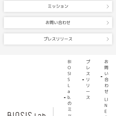
ミッション
お問い合わせ
プレスリリース
BI
プ
お
O
レ
問
SI
ス
い
S
リ
合
L
リ
わ
a
ー
せ
b.
ス
LI
の
N
ミ
E
ッ