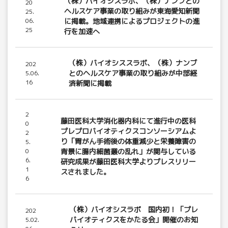
（株）バイオシスラボ、（株）ナンブとの
20
ヘルスケア事業の取り組みが東海愛知新聞
25.
06.
に掲載。地域連携によるプロジェクトの進
25
行を加速へ
（株）バイオシススラボ、（株）ナンブ
202
とのヘルスケア事業の取り組みが中部経
5.06.
16
済新聞に掲載
2
藤田医科大学消化器内科にて進行中の医科
0
プレプロバイオティクスコンソーシアムよ
2
り「胃がん手術後の体重減少と栄養障害の
5.
0
背景に腸内細菌叢の乱れ」が関与している
6.
研究成果が藤田医科大学よりプレスリリー
1
スされました。
6
（株）バイオシスラボ 国内初！「プレ
202
バイオティクスをかたる会」開催のお知
5.02.