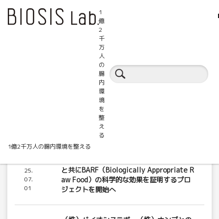
1
億
2
千
万
人
の
BIOSIS.Labからのお知らせ
腸
内
環
境
を
整
え
る
1億2千万人の腸内環境を整える
（株）バイオシスラボ、（株）ハグオール
20
と共にBARF（Biologically Appropriate R
25.
07.
aw Food）の科学的な効果を証明するプロ
01
ジェクトを開始へ