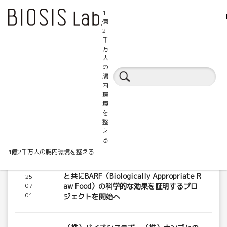
1
億
2
千
万
人
の
BIOSIS.Labからのお知らせ
腸
内
環
境
を
整
え
る
1億2千万人の腸内環境を整える
（株）バイオシスラボ、（株）ハグオール
20
と共にBARF（Biologically Appropriate R
25.
07.
aw Food）の科学的な効果を証明するプロ
01
ジェクトを開始へ