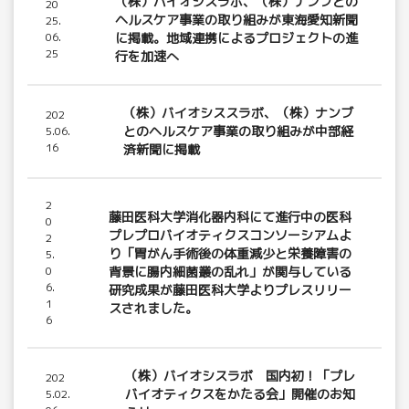
（株）バイオシスラボ、（株）ナンブとの
20
ヘルスケア事業の取り組みが東海愛知新聞
25.
06.
に掲載。地域連携によるプロジェクトの進
25
行を加速へ
（株）バイオシススラボ、（株）ナンブ
202
とのヘルスケア事業の取り組みが中部経
5.06.
16
済新聞に掲載
2
藤田医科大学消化器内科にて進行中の医科
0
プレプロバイオティクスコンソーシアムよ
2
り「胃がん手術後の体重減少と栄養障害の
5.
0
背景に腸内細菌叢の乱れ」が関与している
6.
研究成果が藤田医科大学よりプレスリリー
1
スされました。
6
（株）バイオシスラボ 国内初！「プレ
202
バイオティクスをかたる会」開催のお知
5.02.