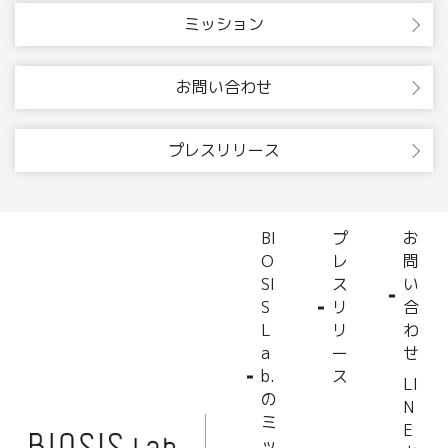
ミッション
お問い合わせ
プレスリリース
BI
プ
お
O
レ
問
SI
ス
い
S
リ
合
L
リ
わ
a
ー
せ
b.
ス
LI
の
N
ミ
E
ッ