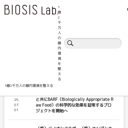
1
億
2
千
万
人
の
BIOSIS.Labからのお知らせ
腸
内
環
境
を
整
え
る
1億2千万人の腸内環境を整える
（株）バイオシスラボ、（株）ハグオール
20
と共にBARF（Biologically Appropriate R
25.
07.
aw Food）の科学的な効果を証明するプロ
01
ジェクトを開始へ