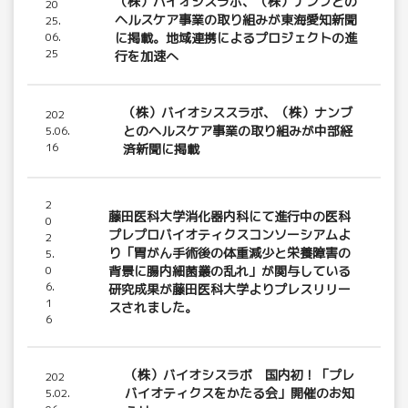
（株）バイオシスラボ、（株）ナンブとの
20
ヘルスケア事業の取り組みが東海愛知新聞
25.
06.
に掲載。地域連携によるプロジェクトの進
25
行を加速へ
（株）バイオシススラボ、（株）ナンブ
202
とのヘルスケア事業の取り組みが中部経
5.06.
16
済新聞に掲載
2
藤田医科大学消化器内科にて進行中の医科
0
プレプロバイオティクスコンソーシアムよ
2
り「胃がん手術後の体重減少と栄養障害の
5.
0
背景に腸内細菌叢の乱れ」が関与している
6.
研究成果が藤田医科大学よりプレスリリー
1
スされました。
6
（株）バイオシスラボ 国内初！「プレ
202
バイオティクスをかたる会」開催のお知
5.02.