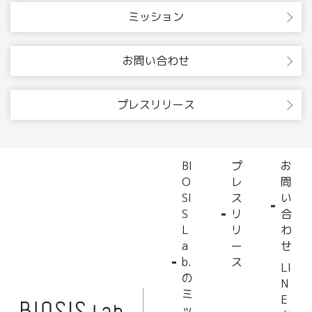
ミッション
お問い合わせ
プレスリリース
BI
プ
お
O
レ
問
SI
ス
い
S
リ
合
L
リ
わ
a
ー
せ
b.
ス
LI
の
N
ミ
E
ッ