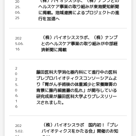
（株）バイオシスラボ、（株）ナンブとの
20
ヘルスケア事業の取り組みが東海愛知新聞
25.
06.
に掲載。地域連携によるプロジェクトの進
25
行を加速へ
（株）バイオシススラボ、（株）ナンブ
202
とのヘルスケア事業の取り組みが中部経
5.06.
16
済新聞に掲載
2
藤田医科大学消化器内科にて進行中の医科
0
プレプロバイオティクスコンソーシアムよ
2
り「胃がん手術後の体重減少と栄養障害の
5.
0
背景に腸内細菌叢の乱れ」が関与している
6.
研究成果が藤田医科大学よりプレスリリー
1
スされました。
6
（株）バイオシスラボ 国内初！「プレ
202
バイオティクスをかたる会」開催のお知
5.02.