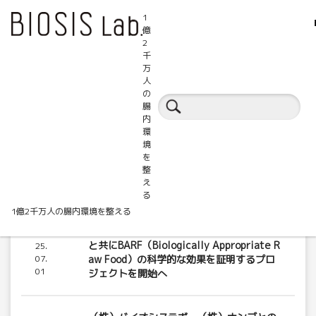
1
億
2
千
万
人
の
BIOSIS.Labからのお知らせ
腸
内
環
境
を
整
え
る
1億2千万人の腸内環境を整える
（株）バイオシスラボ、（株）ハグオール
20
と共にBARF（Biologically Appropriate R
25.
07.
aw Food）の科学的な効果を証明するプロ
01
ジェクトを開始へ