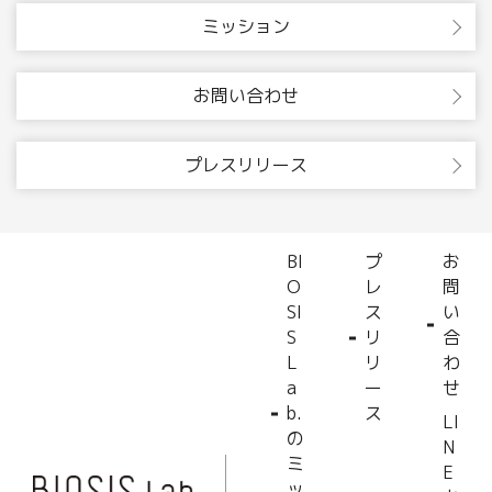
ミッション
お問い合わせ
プレスリリース
BI
プ
お
O
レ
問
SI
ス
い
S
リ
合
L
リ
わ
a
ー
せ
b.
ス
LI
の
N
ミ
E
ッ