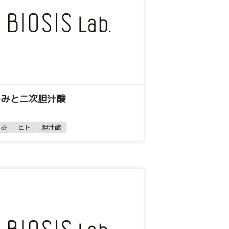
るみと二次胆汁酸
るみ
ヒト
胆汁酸