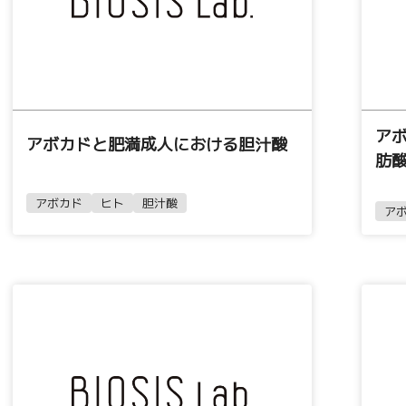
ア
アボカドと肥満成人における胆汁酸
肪
アボカド
ヒト
胆汁酸
ア