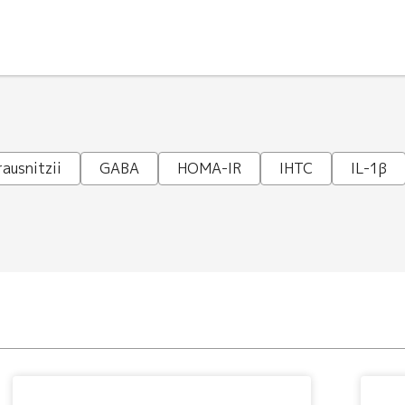
ausnitzii
GABA
HOMA-IR
IHTC
IL-1β