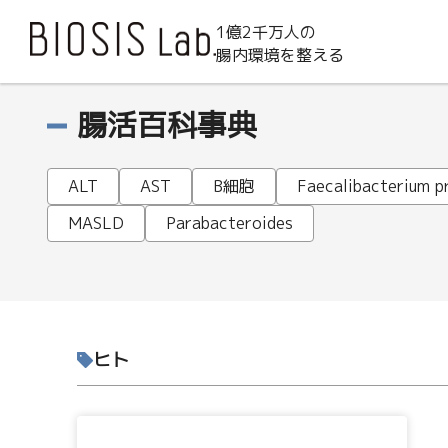
1億2千万人の
腸内環境を整える
腸活百科事典
ALT
AST
B細胞
Faecalibacterium pr
MASLD
Parabacteroides
ヒト