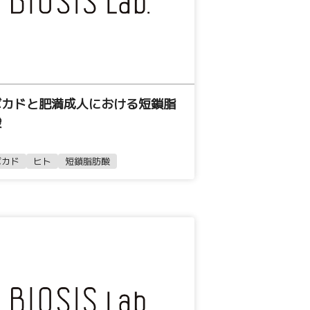
ボカドと肥満成人における短鎖脂
酸
ボカド
ヒト
短鎖脂肪酸