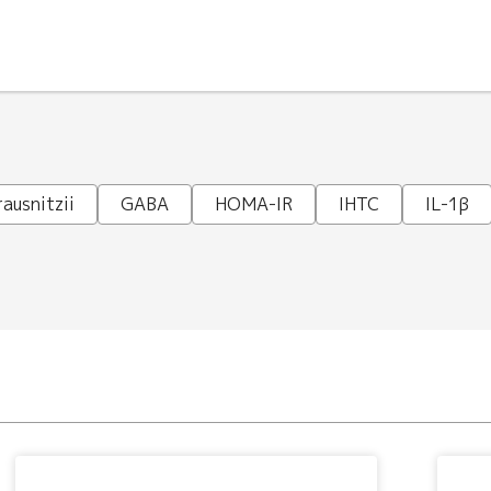
ausnitzii
GABA
HOMA-IR
IHTC
IL-1β