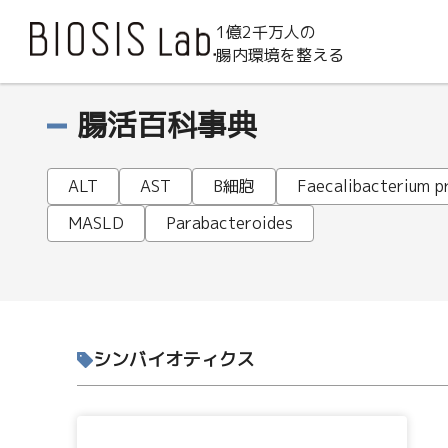
1億2千万人の
腸内環境を整える
腸活百科事典
ALT
AST
B細胞
Faecalibacterium pr
MASLD
Parabacteroides
シンバイオティクス