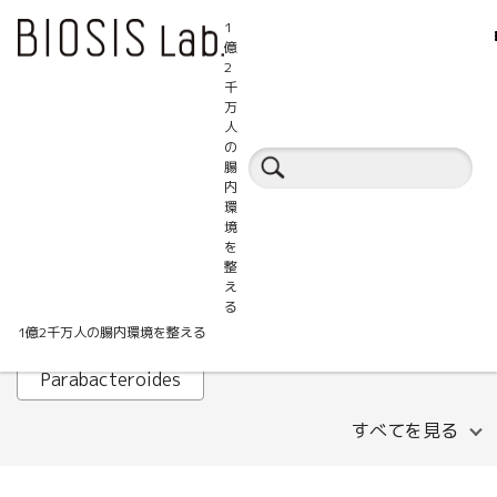
1
億
2
千
万
人
腸活百科事典
の
腸
内
環
ALT
AST
B細胞
境
を
Faecalibacterium prausnitzii
GABA
整
え
HOMA-IR
IHTC
IL-1β
Lachnospira
る
1億2千万人の腸内環境を整える
LDLコレステロール
MASLD
Parabacteroides
すべてを見る