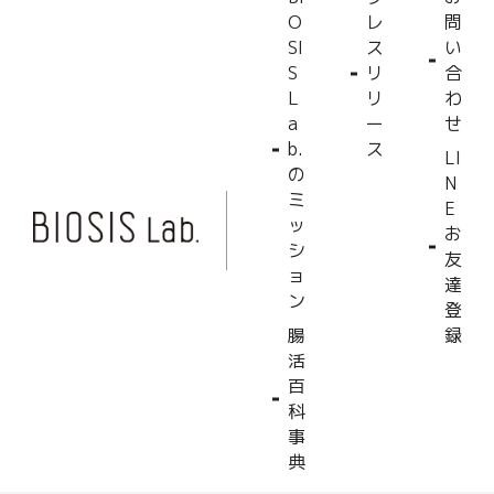
O
レ
問
SI
ス
い
S
リ
合
L
リ
わ
a
ー
せ
b.
ス
LI
の
N
ミ
E
ッ
お
シ
友
ョ
達
ン
登
腸
録
活
百
科
事
典