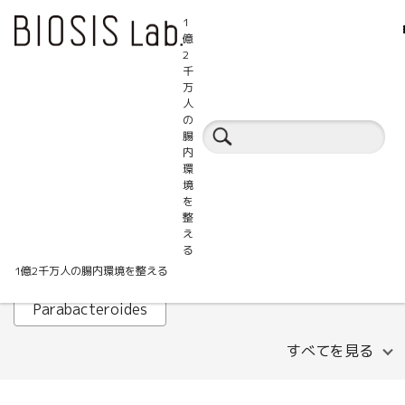
1
億
2
千
万
人
腸活百科事典
の
腸
内
環
ALT
AST
B細胞
境
を
Faecalibacterium prausnitzii
GABA
整
え
HOMA-IR
IHTC
IL-1β
Lachnospira
る
1億2千万人の腸内環境を整える
LDLコレステロール
MASLD
Parabacteroides
すべてを見る