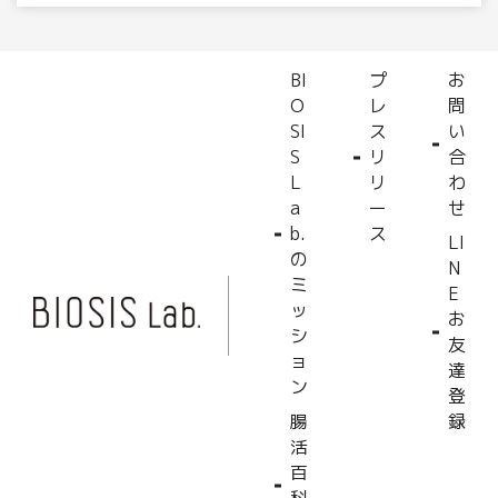
BI
プ
お
O
レ
問
SI
ス
い
S
リ
合
L
リ
わ
a
ー
せ
b.
ス
LI
の
N
ミ
E
ッ
お
シ
友
ョ
達
ン
登
腸
録
活
百