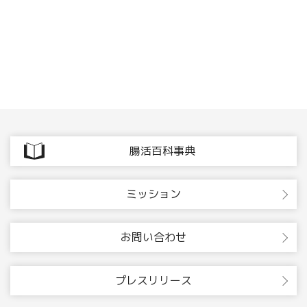
腸活百科事典
ミッション
お問い合わせ
プレスリリース