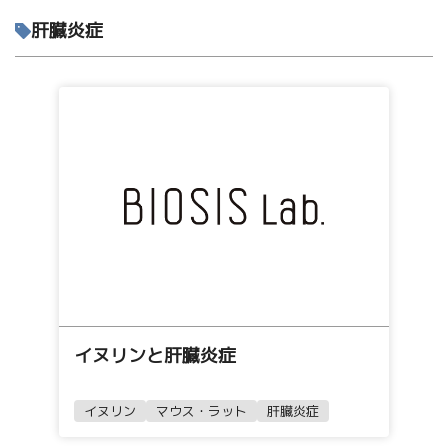
肝臓炎症
イヌリンと肝臓炎症
イヌリン
マウス・ラット
肝臓炎症