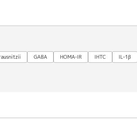
ausnitzii
GABA
HOMA-IR
IHTC
IL-1β