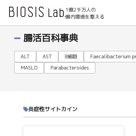
1億2千万人の
腸内環境を整える
腸活百科事典
ALT
AST
B細胞
Faecalibacterium pr
MASLD
Parabacteroides
炎症性サイトカイン