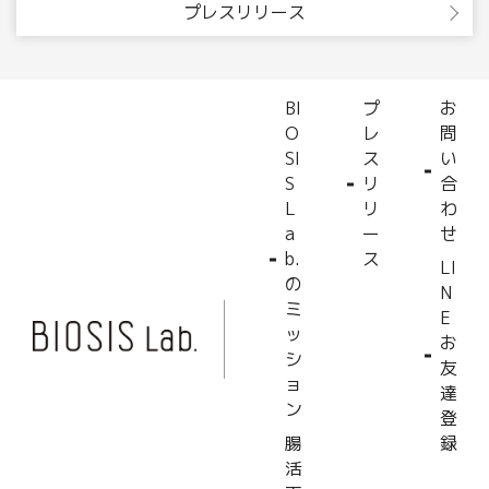
プレスリリース
BI
プ
お
O
レ
問
SI
ス
い
S
リ
合
L
リ
わ
a
ー
せ
b.
ス
LI
の
N
ミ
E
ッ
お
シ
友
ョ
達
ン
登
腸
録
活