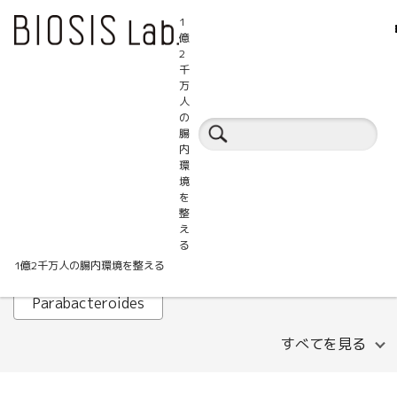
1
億
2
千
万
人
腸活百科事典
の
腸
内
環
ALT
AST
B細胞
境
を
Faecalibacterium prausnitzii
GABA
整
え
HOMA-IR
IHTC
IL-1β
Lachnospira
る
1億2千万人の腸内環境を整える
LDLコレステロール
MASLD
Parabacteroides
すべてを見る